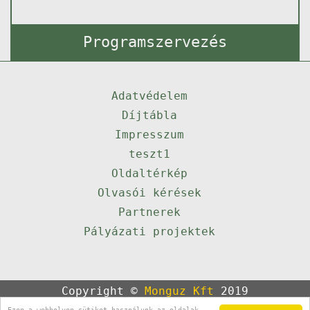
Programszervezés
Adatvédelem
Díjtábla
Impresszum
teszt1
Oldaltérkép
Olvasói kérések
Partnerek
Pályázati projektek
Copyright ©
Monguz Kft
2019
Powered by
Qulto
Ezen a webhelyen sütiket használunk az oldalak