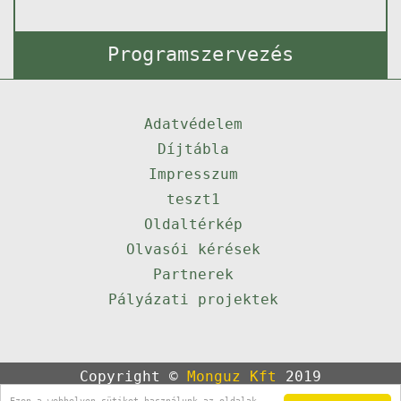
Programszervezés
Adatvédelem
Díjtábla
Impresszum
teszt1
Oldaltérkép
Olvasói kérések
Partnerek
Pályázati projektek
Copyright ©
Monguz Kft
2019
Powered by
Qulto
Ezen a webhelyen sütiket használunk az oldalak