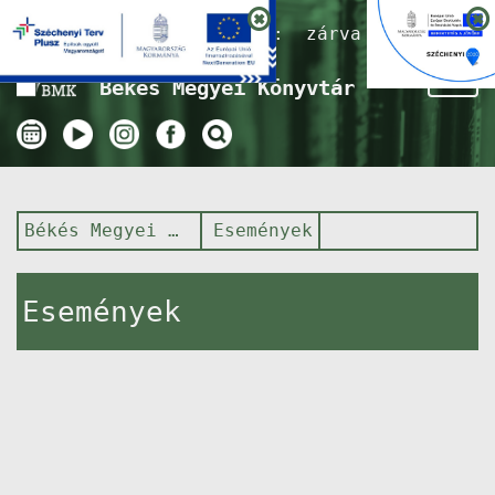
Nyitvatartás ma:
zárva
Tog
Békés Megyei Könyvtár
nav
Békés Megyei Könyvtár
Események
Események