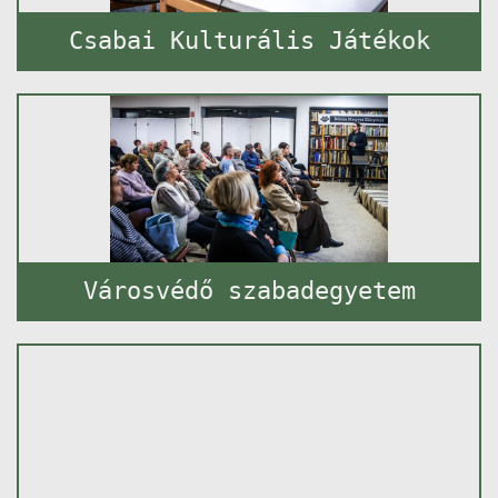
Csabai Kulturális Játékok
Városvédő szabadegyetem