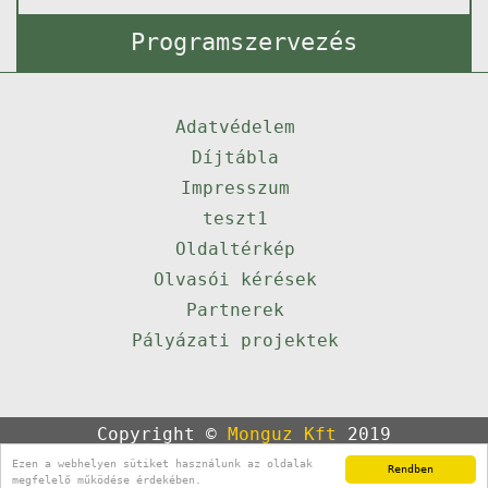
Programszervezés
Adatvédelem
Díjtábla
Impresszum
teszt1
Oldaltérkép
Olvasói kérések
Partnerek
Pályázati projektek
Copyright ©
Monguz Kft
2019
Powered by
Qulto
Ezen a webhelyen sütiket használunk az oldalak
Rendben
Portál
24
megfelelő működése érdekében.