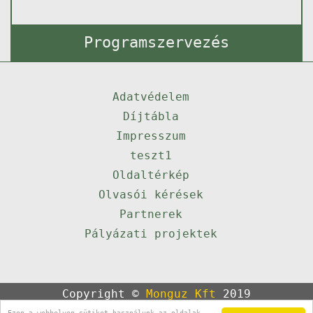
Programszervezés
Adatvédelem
Díjtábla
Impresszum
teszt1
Oldaltérkép
Olvasói kérések
Partnerek
Pályázati projektek
Copyright ©
Monguz Kft
2019
Powered by
Qulto
Ezen a webhelyen sütiket használunk az oldalak