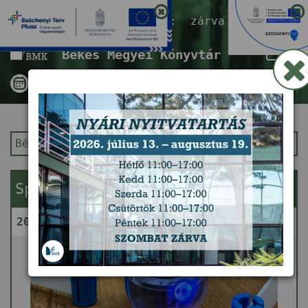
Nyitvatartás ma:
zárva
Tog
Békés Megyei Könyvtár
nav
Békés Megyei Könyvtár
Kezdőlap
Sphero Robot – Gondolkodj gömbben!
2026. augusztus 11. (kedd) 14:00 - 16:00