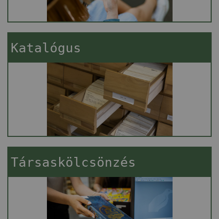
Katalógus
Társaskölcsönzés