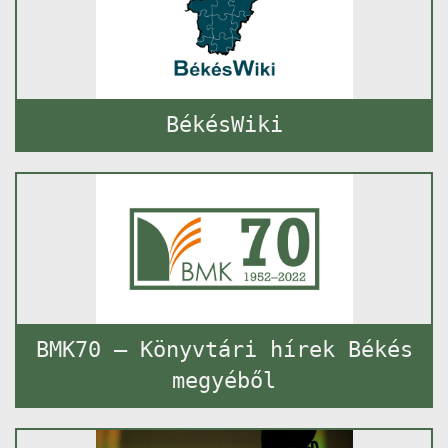
BékésWiki
BMK70 – Könyvtári hírek Békés
megyéből