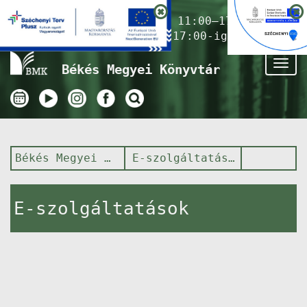
Nyitvatartás ma:
11:00–17:00
(Gyermekkönyvtár 17:00-ig)
Tog
Békés Megyei Könyvtár
nav
Békés Megyei Könyvtár
E-szolgáltatások
E-szolgáltatások