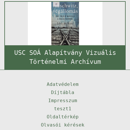
USC SOÁ Alapítvány Vizuális
Történelmi Archívum
Adatvédelem
Díjtábla
Impresszum
teszt1
Oldaltérkép
Olvasói kérések