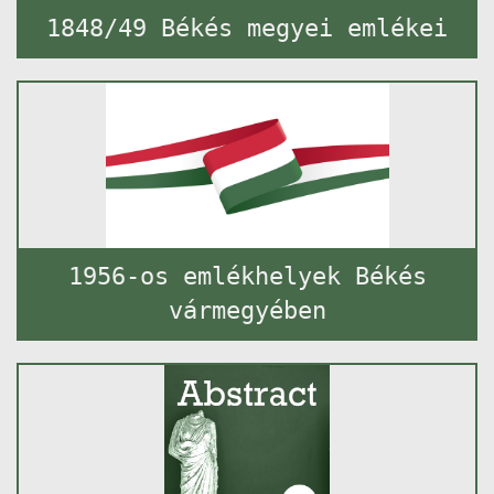
1848/49 Békés megyei emlékei
1956-os emlékhelyek Békés
vármegyében