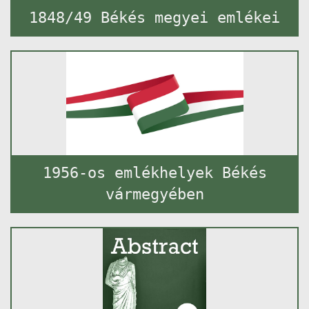
1848/49 Békés megyei emlékei
1956-os emlékhelyek Békés
vármegyében