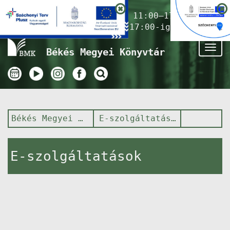
Nyitvatartás ma:
11:00–17:00
(Gyermekkönyvtár 17:00-ig)
Tog
Békés Megyei Könyvtár
nav
Békés Megyei Könyvtár
E-szolgáltatások
E-szolgáltatások