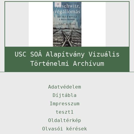
USC SOÁ Alapítvány Vizuális
Történelmi Archívum
Adatvédelem
Díjtábla
Impresszum
teszt1
Oldaltérkép
Olvasói kérések