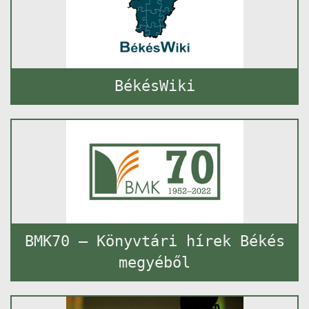
BékésWiki
BMK70 – Könyvtári hírek Békés
megyéből