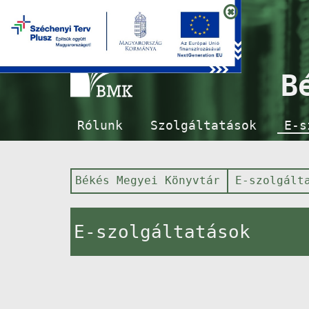
B
Rólunk
Szolgáltatások
E-s
Békés Megyei Könyvtár
E-szolgált
E-szolgáltatások