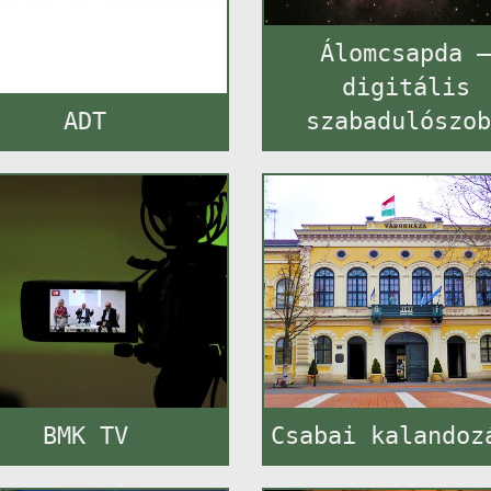
Álomcsapda 
digitális
ADT
szabadulószo
BMK TV
Csabai kalandoz