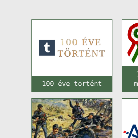
100 éve történt
m