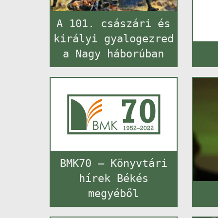
A 101. császári és
királyi gyalogezred
a Nagy háborúban
BMK70 – Könyvtári
hírek Békés
megyéből