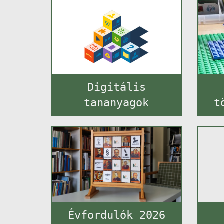
Digitális
tananyagok
t
Évfordulók 2026