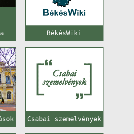
–
ba
BékésWiki
ások
Csabai szemelvények