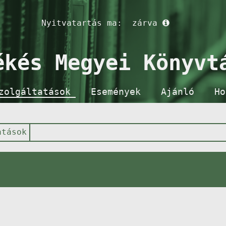
Nyitvatartás ma:
zárva
ékés Megyei Könyvt
zolgáltatások
Események
Ajánló
Ho
atások