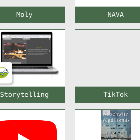
Moly
NAVA
Storytelling
TikTok