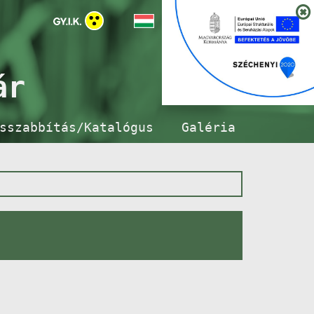
ár
sszabbítás/Katalógus
Galéria