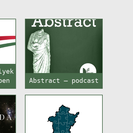
lyek
ben
Abstract – podcast