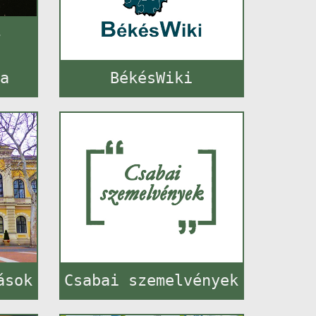
–
ba
BékésWiki
ások
Csabai szemelvények