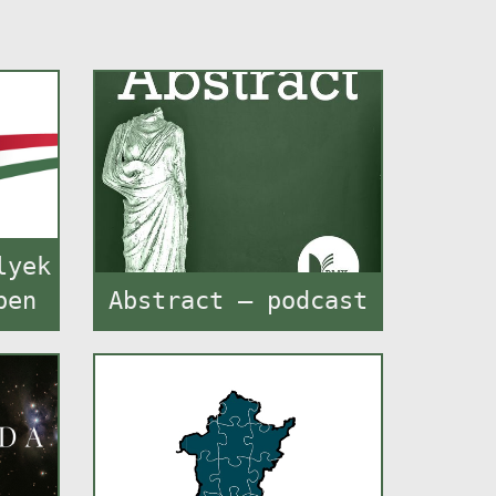
lyek
ben
Abstract – podcast