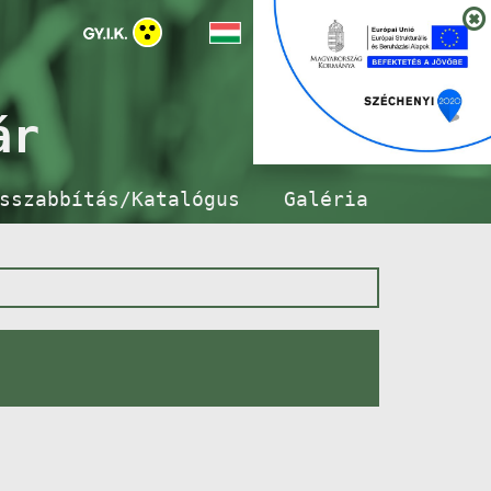
ár
sszabbítás/Katalógus
Galéria