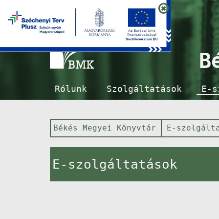
B
Rólunk
Szolgáltatások
E-s
Békés Megyei Könyvtár
E-szolgált
E-szolgáltatások