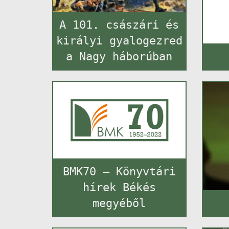
A 101. császári és
királyi gyalogezred
a Nagy háborúban
BMK70 – Könyvtári
hírek Békés
megyéből