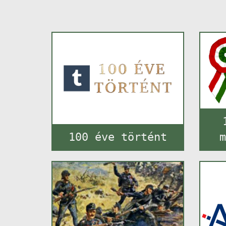
100 éve történt
m