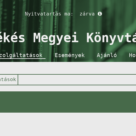
Nyitvatartás ma:
zárva
ékés Megyei Könyvt
zolgáltatások
Események
Ajánló
Ho
atások