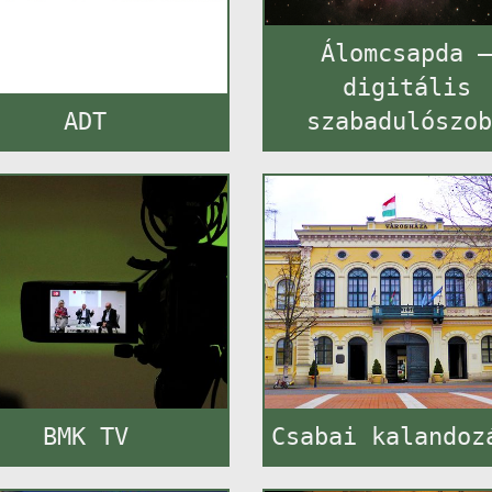
Álomcsapda 
digitális
ADT
szabadulószo
BMK TV
Csabai kalandoz