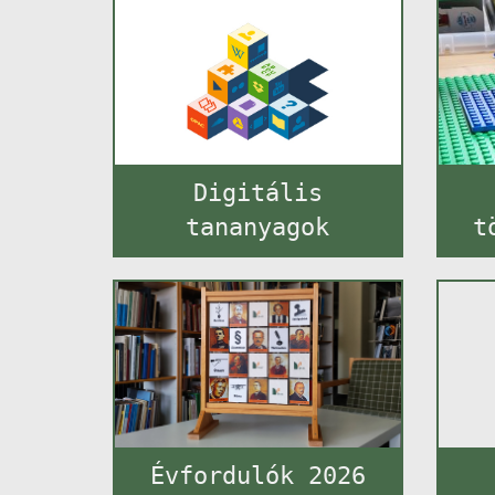
Digitális
tananyagok
t
Évfordulók 2026