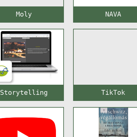
Moly
NAVA
Storytelling
TikTok