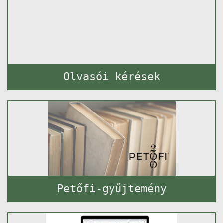
Olvasói kérések
Petőfi-gyűjtemény