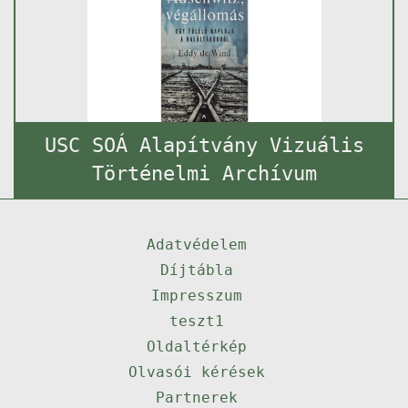
USC SOÁ Alapítvány Vizuális
Történelmi Archívum
Adatvédelem
Díjtábla
Impresszum
teszt1
Oldaltérkép
Olvasói kérések
Partnerek