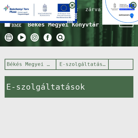
Nyitvatartás ma:
zárva
Tog
Békés Megyei Könyvtár
nav
Békés Megyei Könyvtár
E-szolgáltatások
E-szolgáltatások