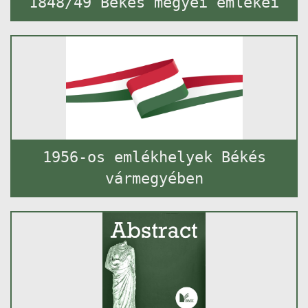
1848/49 Békés megyei emlékei
1956-os emlékhelyek Békés
vármegyében