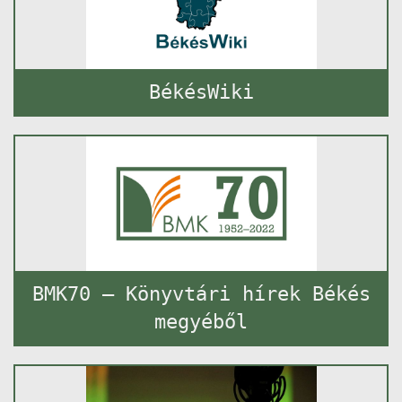
BékésWiki
BMK70 – Könyvtári hírek Békés
megyéből