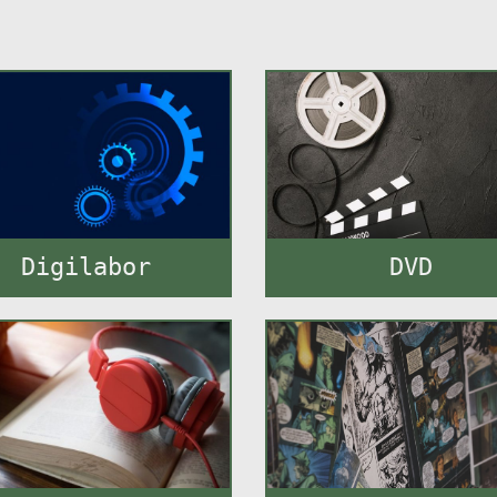
Digilabor
DVD