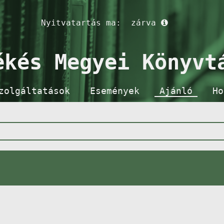
Nyitvatartás ma:
zárva
ékés Megyei Könyvt
zolgáltatások
Események
Ajánló
Ho