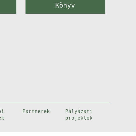
Könyv
ói
Partnerek
Pályázati
ek
projektek