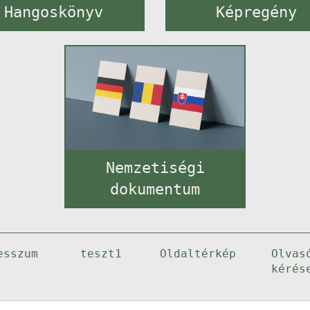
Hangoskönyv
Képregény
Nemzetiségi
dokumentum
esszum
teszt1
Oldaltérkép
Olvas
kérés