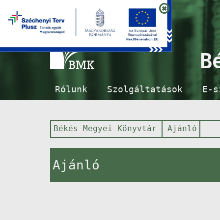
B
Rólunk
Szolgáltatások
E-s
Békés Megyei Könyvtár
Ajánló
Ajánló