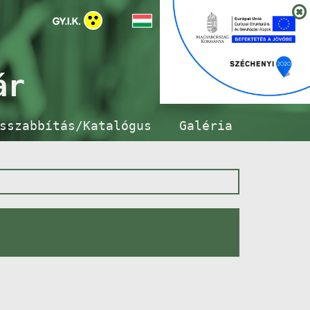
ár
sszabbítás/Katalógus
Galéria