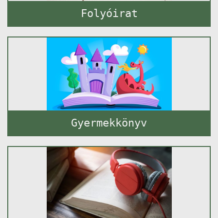
Folyóirat
Gyermekkönyv