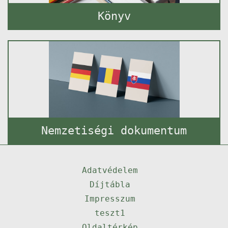
Könyv
Nemzetiségi dokumentum
Adatvédelem
Díjtábla
Impresszum
teszt1
Oldaltérkép