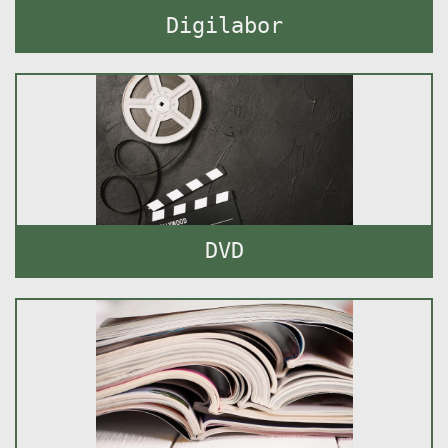
Digilabor
DVD