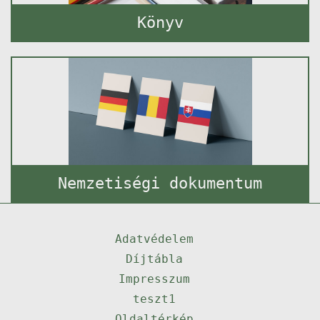
Könyv
Nemzetiségi dokumentum
Adatvédelem
Díjtábla
Impresszum
teszt1
Oldaltérkép