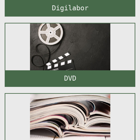
Digilabor
DVD