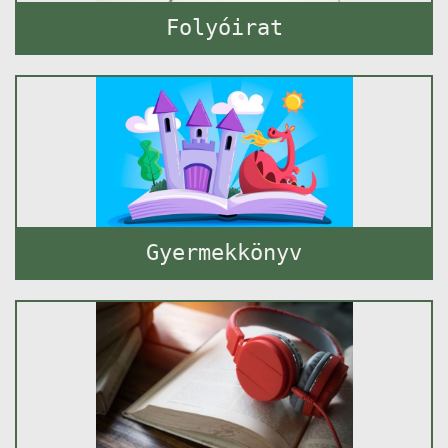
Folyóirat
Gyermekkönyv