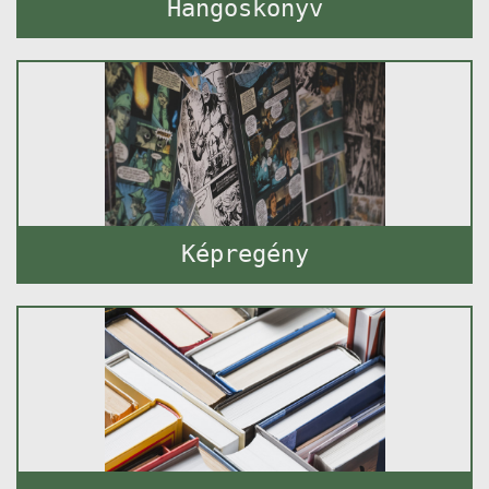
Hangoskönyv
Képregény