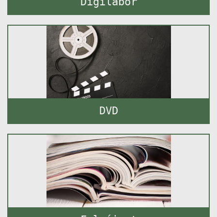
Digilabor
DVD