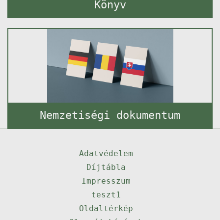
Könyv
Nemzetiségi dokumentum
Adatvédelem
Díjtábla
Impresszum
teszt1
Oldaltérkép