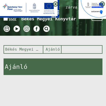
Nyitvatartás ma:
zárva
Tog
Békés Megyei Könyvtár
nav
Békés Megyei Könyvtár
Ajánló
Ajánló