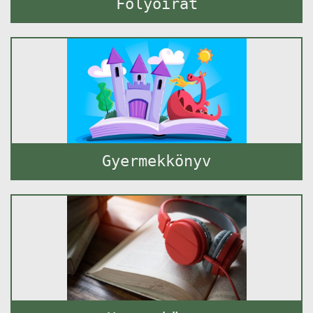
Folyóirat
Gyermekkönyv