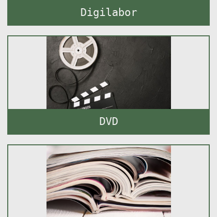
Digilabor
DVD