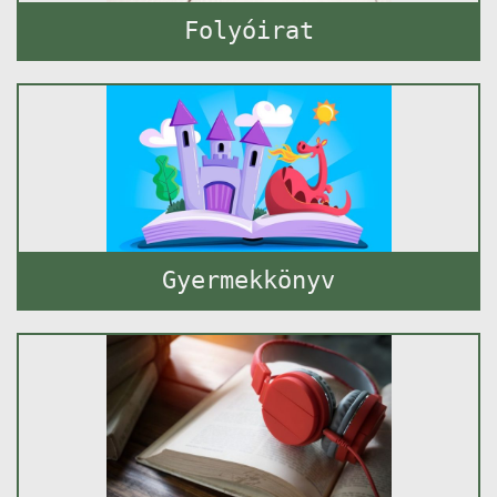
Folyóirat
Gyermekkönyv