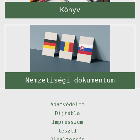
Könyv
Nemzetiségi dokumentum
Adatvédelem
Díjtábla
Impresszum
teszt1
Oldaltérkép