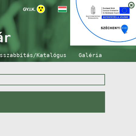
ár
sszabbítás/Katalógus
Galéria