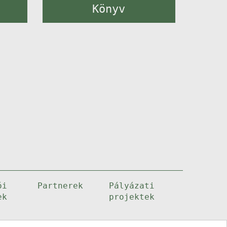
Könyv
ói
Partnerek
Pályázati
ek
projektek