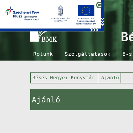
B
Rólunk
Szolgáltatások
E-s
Békés Megyei Könyvtár
Ajánló
Ajánló