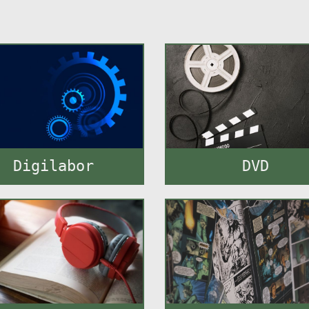
Digilabor
DVD