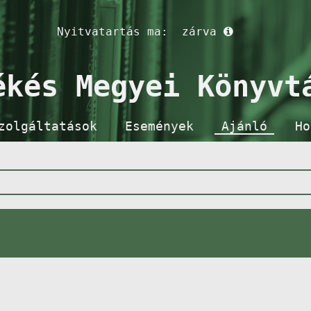
Nyitvatartás ma:
zárva
ékés Megyei Könyvt
zolgáltatások
Események
Ajánló
Ho