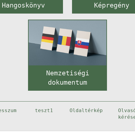
Hangoskönyv
Képregény
Nemzetiségi
dokumentum
esszum
teszt1
Oldaltérkép
Olvas
kérés