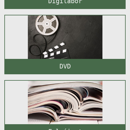
Digilabor
DVD