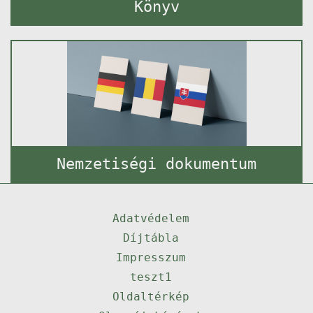
Könyv
Nemzetiségi dokumentum
Adatvédelem
Díjtábla
Impresszum
teszt1
Oldaltérkép