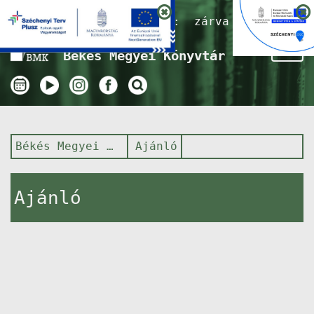
Nyitvatartás ma:
zárva
Tog
Békés Megyei Könyvtár
nav
Békés Megyei Könyvtár
Ajánló
Ajánló