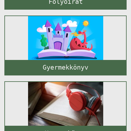
Folyóirat
Gyermekkönyv