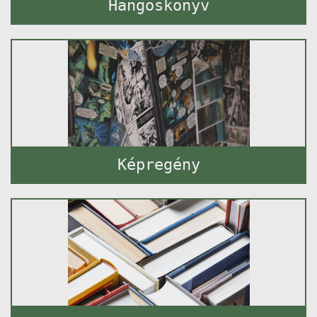
Hangoskönyv
Képregény