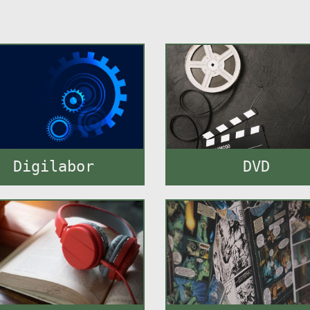
Digilabor
DVD