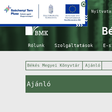
Nyitvat
B
Rólunk
Szolgáltatások
E-s
Békés Megyei Könyvtár
Ajánló
Ajánló