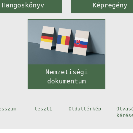
Hangoskönyv
Képregény
Nemzetiségi
dokumentum
esszum
teszt1
Oldaltérkép
Olvas
kérés