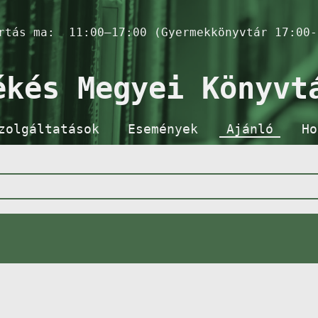
artás ma:
11:00–17:00 (Gyermekkönyvtár 17:00-
ékés Megyei Könyvt
zolgáltatások
Események
Ajánló
Ho