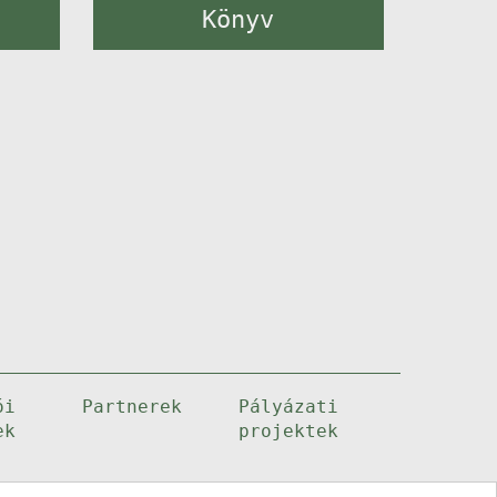
Könyv
ói
Partnerek
Pályázati
ek
projektek