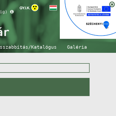
ig)
ár
sszabbítás/Katalógus
Galéria