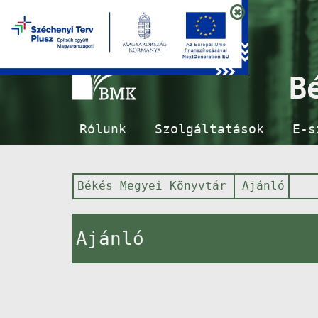
B
Rólunk
Szolgáltatások
E-s
Békés Megyei Könyvtár
Ajánló
Ajánló