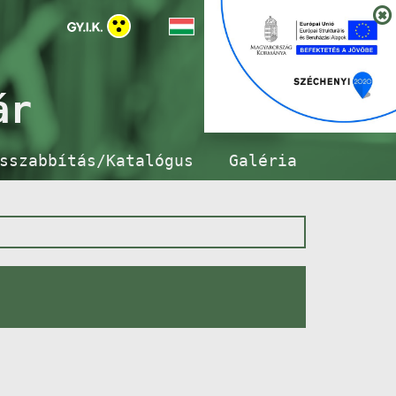
ár
sszabbítás/Katalógus
Galéria