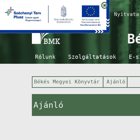
Nyitvat
B
Rólunk
Szolgáltatások
E-s
Békés Megyei Könyvtár
Ajánló
Ajánló