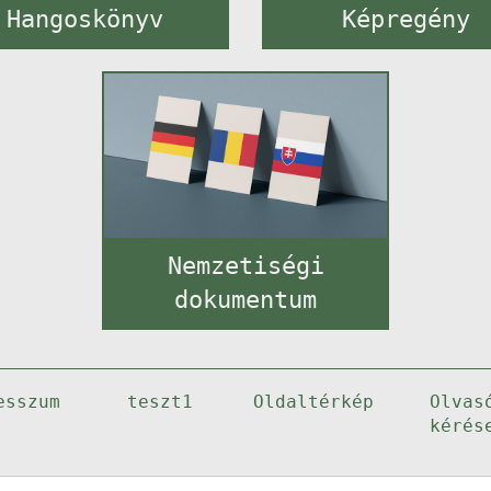
Hangoskönyv
Képregény
Nemzetiségi
dokumentum
esszum
teszt1
Oldaltérkép
Olvas
kérés