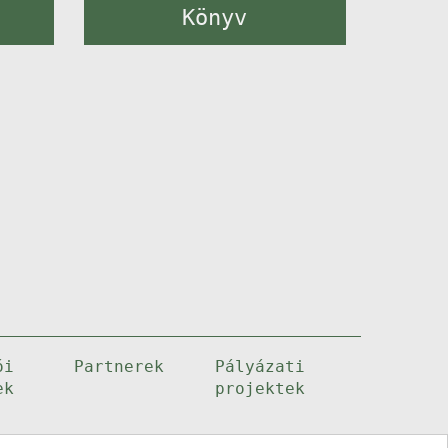
Könyv
ói
Partnerek
Pályázati
ek
projektek