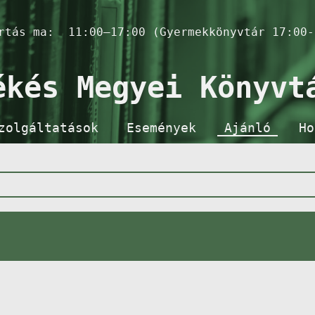
artás ma:
11:00–17:00 (Gyermekkönyvtár 17:00-
ékés Megyei Könyvt
zolgáltatások
Események
Ajánló
Ho