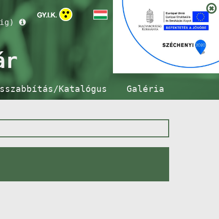
ig)
ár
sszabbítás/Katalógus
Galéria