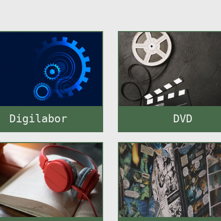
Digilabor
DVD