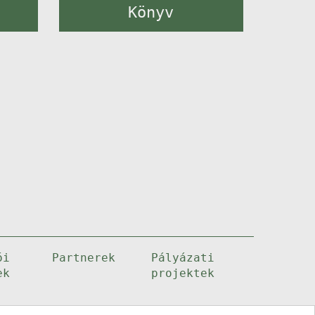
Könyv
ói
Partnerek
Pályázati
ek
projektek