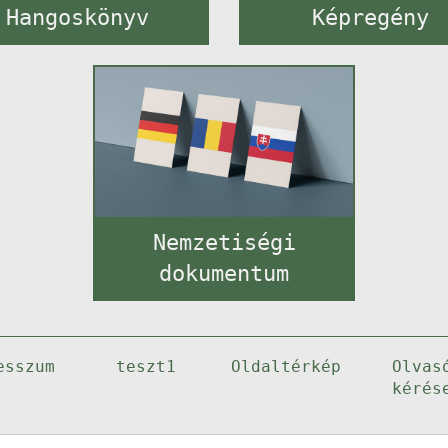
Hangoskönyv
Képregény
Nemzetiségi
dokumentum
esszum
teszt1
Oldaltérkép
Olvas
kérés