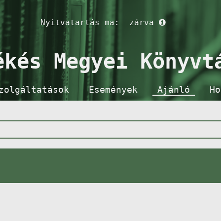
Nyitvatartás ma:
zárva
ékés Megyei Könyvt
zolgáltatások
Események
Ajánló
Ho