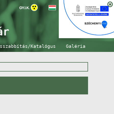
ár
sszabbítás/Katalógus
Galéria