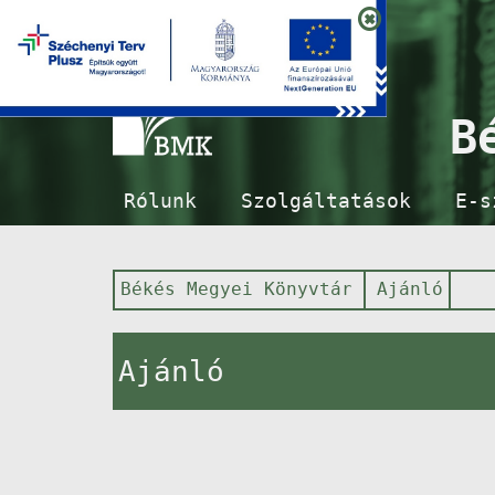
B
Rólunk
Szolgáltatások
E-s
Békés Megyei Könyvtár
Ajánló
Ajánló