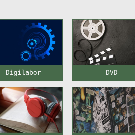
Digilabor
DVD