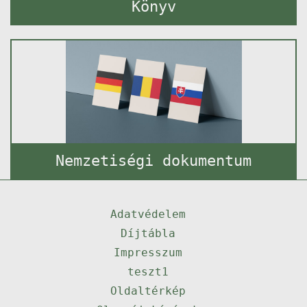
Könyv
Nemzetiségi dokumentum
Adatvédelem
Díjtábla
Impresszum
teszt1
Oldaltérkép