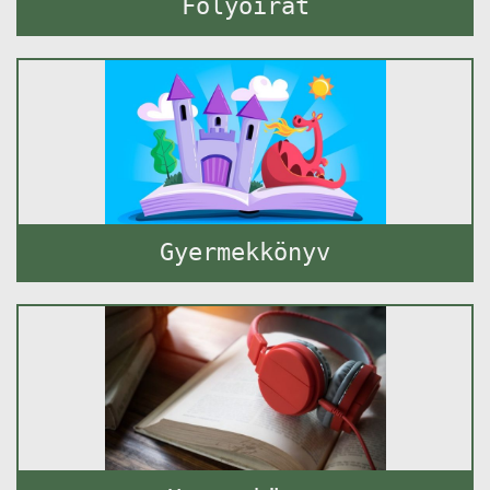
Folyóirat
Gyermekkönyv