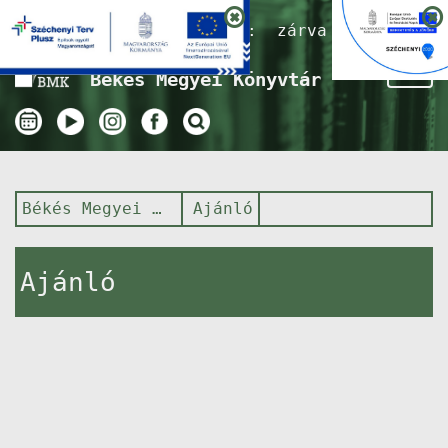
Nyitvatartás ma:
zárva
Tog
Békés Megyei Könyvtár
nav
Békés Megyei Könyvtár
Ajánló
Ajánló