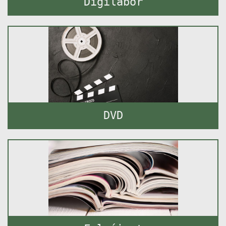
Digilabor
DVD