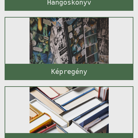
Hangoskönyv
Képregény