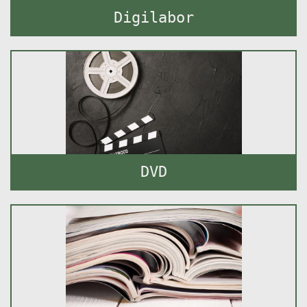
Digilabor
DVD