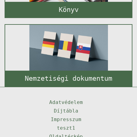
Könyv
Nemzetiségi dokumentum
Adatvédelem
Díjtábla
Impresszum
teszt1
Oldaltérkép