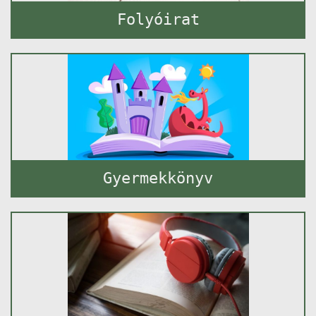
Folyóirat
Gyermekkönyv