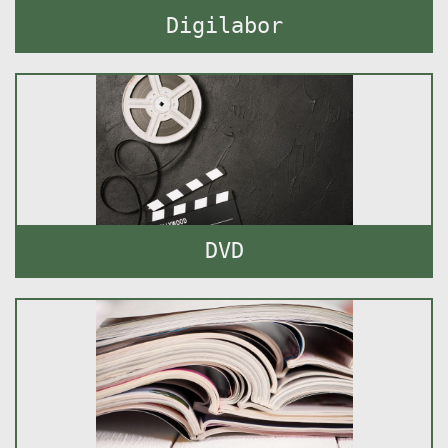
Digilabor
DVD