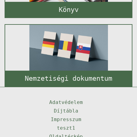
Könyv
Nemzetiségi dokumentum
Adatvédelem
Díjtábla
Impresszum
teszt1
Oldaltérkép