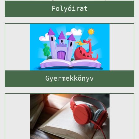
Folyóirat
Gyermekkönyv