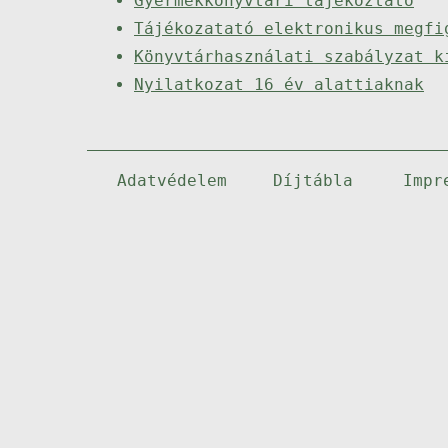
Gyermekkönyvtári tájékoztató
Tájékozatató elektronikus megfi
Könyvtárhasználati szabályzat k
Nyilatkozat 16 év alattiaknak
Adatvédelem
Díjtábla
Impr