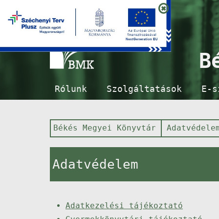
B
Rólunk
Szolgáltatások
E-s
Békés Megyei Könyvtár
Adatvédele
Adatvédelem
Adatkezelési tájékoztató