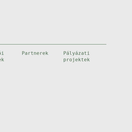
ói
Partnerek
Pályázati
ek
projektek