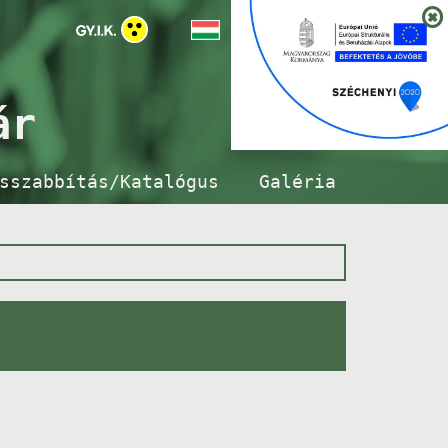
ár
sszabbítás/Katalógus
Galéria