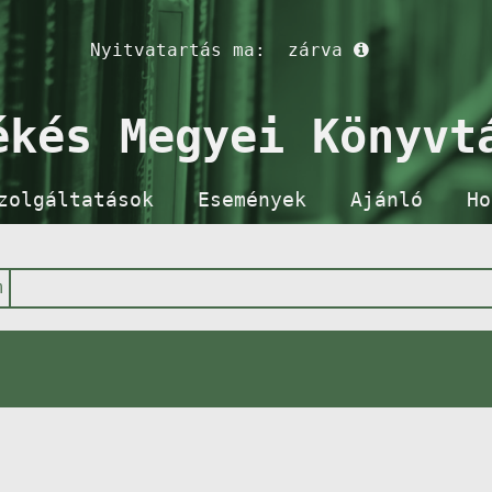
Nyitvatartás ma:
zárva
ékés Megyei Könyvt
zolgáltatások
Események
Ajánló
Ho
m