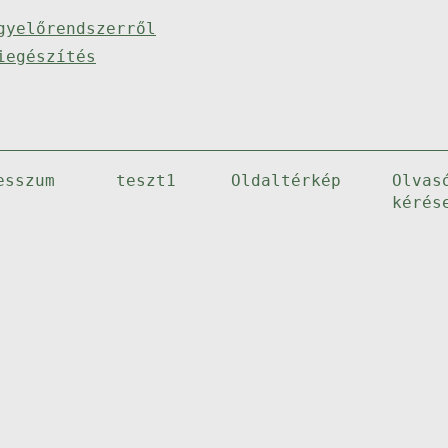
gyelőrendszerről
iegészítés
esszum
teszt1
Oldaltérkép
Olvas
kérés