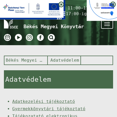
Nyitvatartás ma:
11:00–17:00
(Gyermekkönyvtár 17:00-ig)
Tog
Békés Megyei Könyvtár
nav
Békés Megyei Könyvtár
Adatvédelem
Adatvédelem
Adatkezelési tájékoztató
Gyermekkönyvtári tájékoztató
Tájékozatató elektronikus