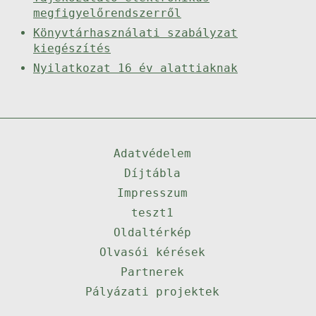
megfigyelőrendszerről
Könyvtárhasználati szabályzat
kiegészítés
Nyilatkozat 16 év alattiaknak
Adatvédelem
Díjtábla
Impresszum
teszt1
Oldaltérkép
Olvasói kérések
Partnerek
Pályázati projektek