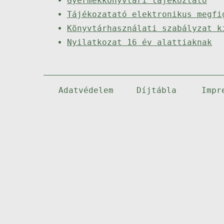
Gyermekkönyvtári tájékoztató
Tájékozatató elektronikus megfi
Könyvtárhasználati szabályzat k
Nyilatkozat 16 év alattiaknak
Adatvédelem
Díjtábla
Impr