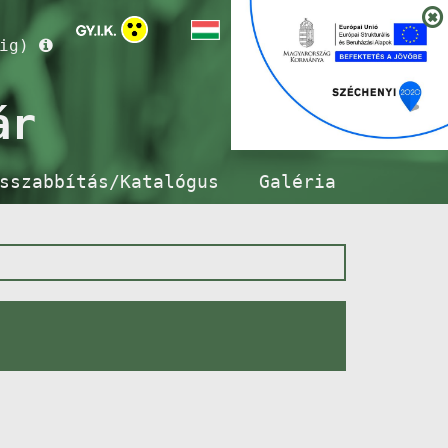
ig)
ár
sszabbítás/Katalógus
Galéria