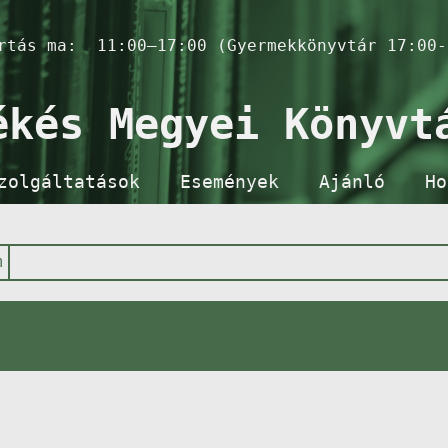
artás ma:
11:00–17:00 (Gyermekkönyvtár 17:00-
ékés Megyei Könyvt
zolgáltatások
Események
Ajánló
Ho
m