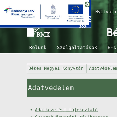
Nyitvat
B
Rólunk
Szolgáltatások
E-s
Békés Megyei Könyvtár
Adatvédele
Adatvédelem
Adatkezelési tájékoztató