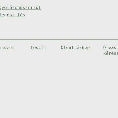
gyelőrendszerről
iegészítés
esszum
teszt1
Oldaltérkép
Olvas
kérés