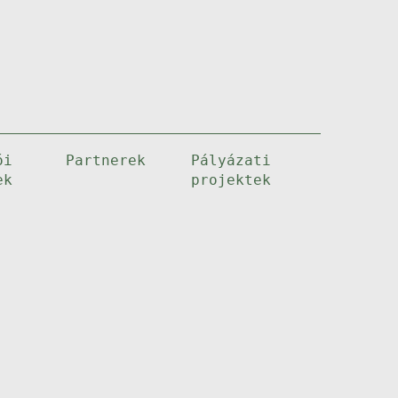
ói
Partnerek
Pályázati
ek
projektek