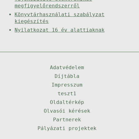
megfigyelőrendszerről
Könyvtárhasználati szabályzat
kiegészítés
Nyilatkozat 16 év alattiaknak
Adatvédelem
Díjtábla
Impresszum
teszt1
Oldaltérkép
Olvasói kérések
Partnerek
Pályázati projektek