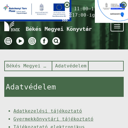
Nyitvatartás ma:
11:00–17:00
(Gyermekkönyvtár 17:00-ig)
Tog
Békés Megyei Könyvtár
nav
Békés Megyei Könyvtár
Adatvédelem
Adatvédelem
Adatkezelési tájékoztató
Gyermekkönyvtári tájékoztató
Tájékozatató elektronikus