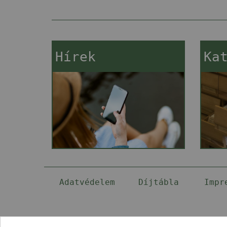
Hírek
Ka
Adatvédelem
Díjtábla
Impr