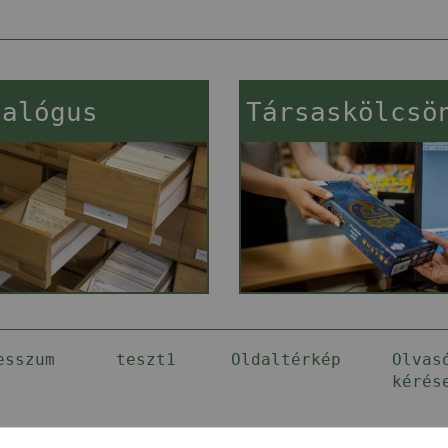
talógus
Társaskölcsö
esszum
teszt1
Oldaltérkép
Olvas
kérés