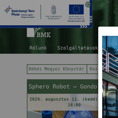
B
Rólunk
Szolgáltatások
E-s
Békés Megyei Könyvtár
Kezdőlap
Sphero Robot – Gondolkodj gömbben!
2026. augusztus 11. (kedd) 14:00 
16:00