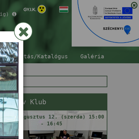
ig)
ár
sszabbítás/Katalógus
Galéria
Gamedev Klub
2026. augusztus 12. (szerda) 15:00
- 16:45