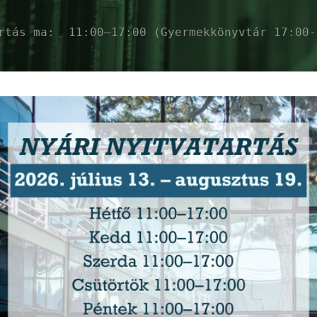
artás ma:
11:00–17:00 (Gyermekkönyvtár 17:00-
ékés Megyei Könyvt
zolgáltatások
Események
Ajánló
Ho
Sphero Robot – Gondolkodj gömbben!
-
2026. augusztus 11. (kedd) 14:00 -
16:00