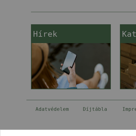
Hírek
Ka
Adatvédelem
Díjtábla
Impr