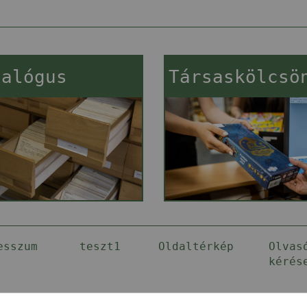
talógus
Társaskölcsö
esszum
teszt1
Oldaltérkép
Olvas
kérés