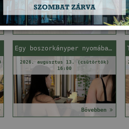
Bővebben
Egy boszorkányper nyomában (szabadulós játék)
0
2026. augusztus 13. (csütörtök)
16:00
Bővebben