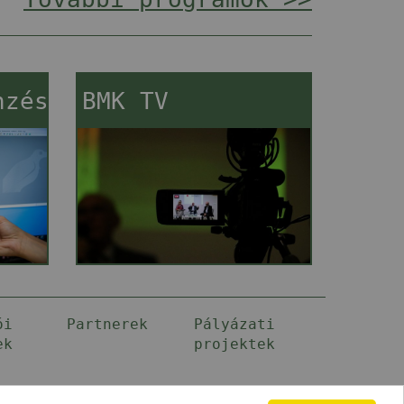
nzés
BMK TV
ói
Partnerek
Pályázati
ek
projektek