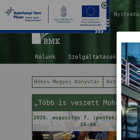
Nyitvat
B
Rólunk
Szolgáltatások
E-s
Békés Megyei Könyvtár
Kezdőlap
„Több is veszett Mohácsnál!" – Robotika-foglalkozás
2026. augusztus 7. (péntek) 13:30 
16:00