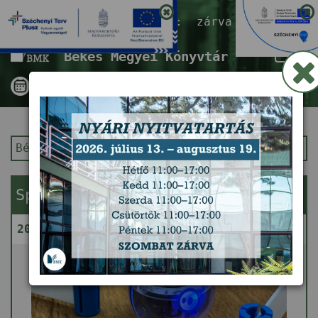
Nyitvatartás ma:
zárva
Tog
Békés Megyei Könyvtár
nav
Békés Megyei Könyvtár
Kezdőlap
Sphero Robot – Gondolkodj gömbben!
2026. augusztus 11. (kedd) 14:00 - 16:00