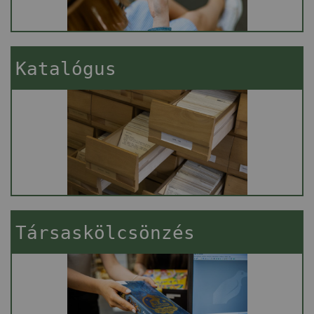
Katalógus
Társaskölcsönzés