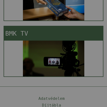
BMK TV
Adatvédelem
Díjtábla