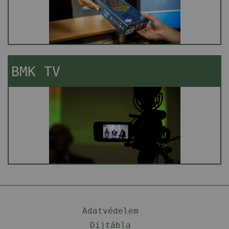
BMK TV
Adatvédelem
Díjtábla