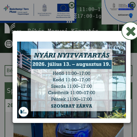
Nyitvatartás ma:
11:00–17:00
(Gyermekkönyvtár 17:00-ig)
Tog
Békés Megyei Könyvtár
nav
Békés Megyei Könyvtár
Kezdőlap
Sphero Robot – Gondolkodj gömbben!
2026. augusztus 11. (kedd) 14:00 - 16:00