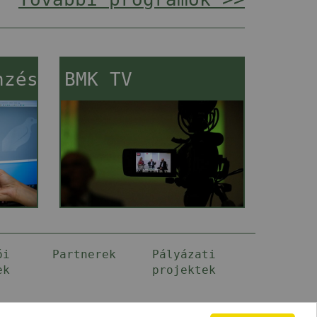
nzés
BMK TV
ói
Partnerek
Pályázati
ek
projektek