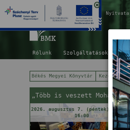
Nyitvat
B
Rólunk
Szolgáltatások
E-s
Békés Megyei Könyvtár
Kezdőlap
„Több is veszett Mohácsnál!" – Robotika-foglalkozás
2026. augusztus 7. (péntek) 13:30 
16:00