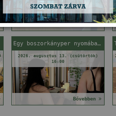
Bővebben
Egy boszorkányper nyomában (szabadulós játék)
0
2026. augusztus 13. (csütörtök)
16:00
Bővebben