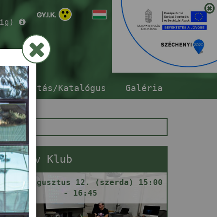
ig)
ár
sszabbítás/Katalógus
Galéria
Gamedev Klub
2026. augusztus 12. (szerda) 15:00
- 16:45