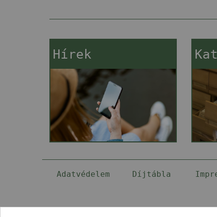
Hírek
Ka
Adatvédelem
Díjtábla
Impr