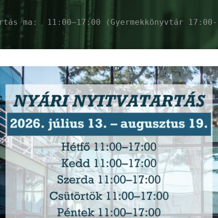
artás ma:
11:00–17:00 (Gyermekkönyvtár 17:00-
ékés Megyei Könyvt
zolgáltatások
Események
Ajánló
Ho
Sphero Robot – Gondolkodj gömbben!
-
2026. augusztus 11. (kedd) 14:00 -
16:00