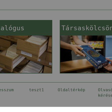
talógus
Társaskölcsö
esszum
teszt1
Oldaltérkép
Olvas
kérés