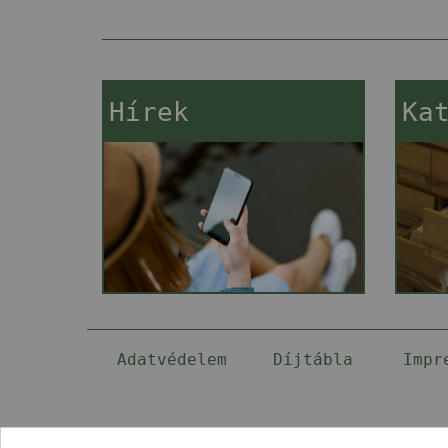
Hírek
Ka
Adatvédelem
Díjtábla
Impr