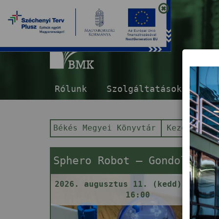
B
Rólunk
Szolgáltatások
E-s
Békés Megyei Könyvtár
Kezdőlap
Sphero Robot – Gondolkodj gömbben!
2026. augusztus 11. (kedd) 14:00 
16:00