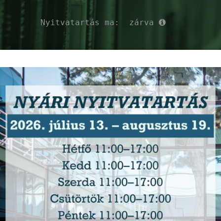
Nyitvatartás ma:
zárva
ékés Megyei Könyvt
zolgáltatások
Események
Ajánló
Ho
Gamedev Klub
-
2026. augusztus 12. (szerda) 15:00
- 16:45