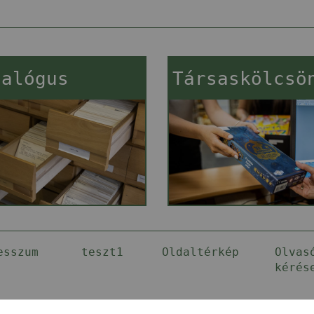
talógus
Társaskölcsö
esszum
teszt1
Oldaltérkép
Olvas
kérés