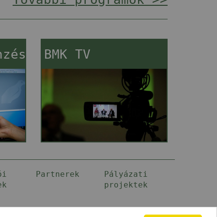
nzés
BMK TV
ói
Partnerek
Pályázati
ek
projektek