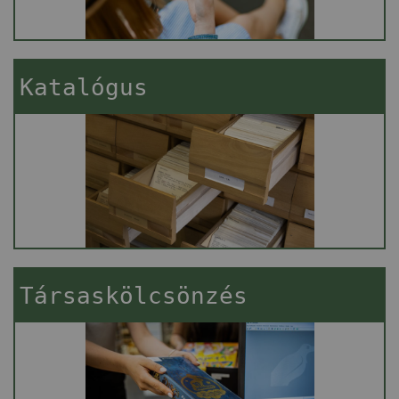
Katalógus
Társaskölcsönzés