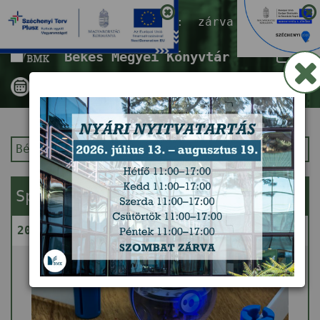
Nyitvatartás ma:
zárva
Tog
Békés Megyei Könyvtár
nav
Békés Megyei Könyvtár
Kezdőlap
Sphero Robot – Gondolkodj gömbben!
2026. augusztus 11. (kedd) 14:00 - 16:00