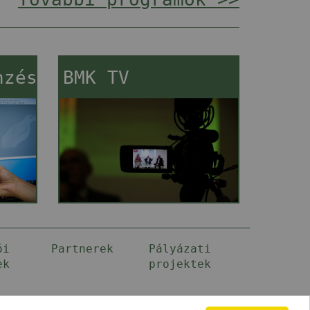
nzés
BMK TV
ói
Partnerek
Pályázati
ek
projektek