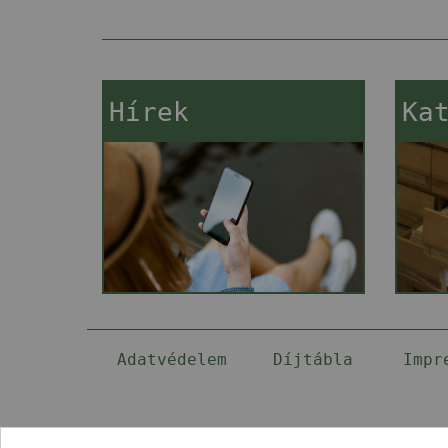
Hírek
Ka
Adatvédelem
Díjtábla
Impr