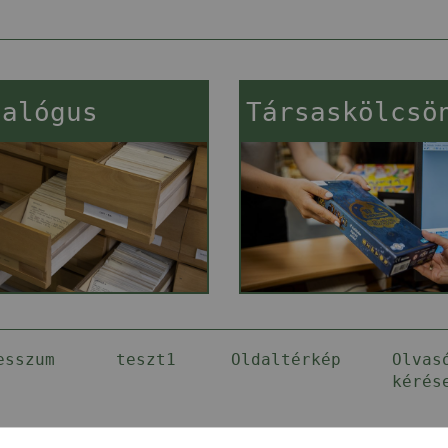
talógus
Társaskölcsö
esszum
teszt1
Oldaltérkép
Olvas
kérés