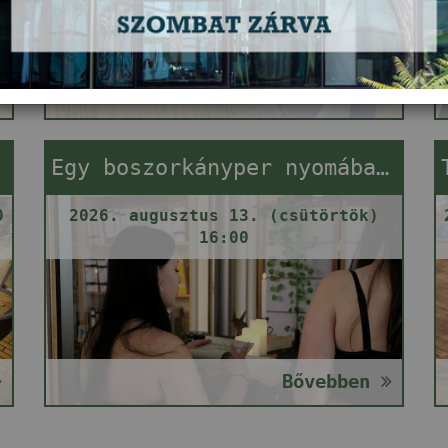
Bővebben
Egy boszorkányper nyomában (szabadulós játék)
0
2026. augusztus 13. (csütörtök)
16:00
Bővebben