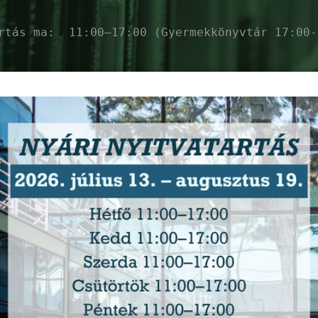
artás ma:
11:00–17:00 (Gyermekkönyvtár 17:00-
ékés Megyei Könyvt
zolgáltatások
Események
Ajánló
Ho
Sphero Robot – Gondolkodj gömbben!
-
2026. augusztus 11. (kedd) 14:00 -
16:00