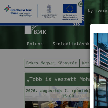
Nyitvat
B
Rólunk
Szolgáltatások
E-s
Békés Megyei Könyvtár
Kezdőlap
„Több is veszett Mohácsnál!" – Robotika-foglalkozás
2026. augusztus 7. (péntek) 13:30 
16:00