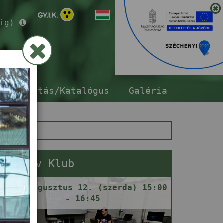
ig)
ár
sszabbítás/Katalógus
Galéria
Gamedev Klub
2026. augusztus 12. (szerda) 15:00
- 16:45