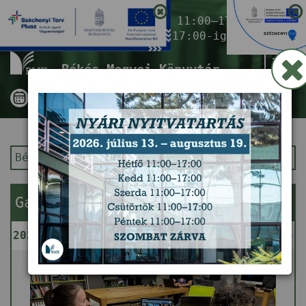
Nyitvatartás ma:
11:00–17:00
(Gyermekkönyvtár 17:00-ig)
Tog
Békés Megyei Könyvtár
nav
Békés Megyei Könyvtár
Kezdőlap
Gamedev Klub
2026. augusztus 5. (szerda) 15:00 - 16:45